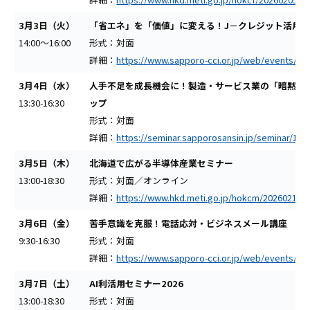
3月3日（火）
「省エネ」を「価値」に変える！J－クレジット活用
14:00～16:00
形式：対面
詳細：
https://www.sapporo-cci.or.jp/web/events/deta
3月4日（水）
人手不足を成長機会に！製造・サービス業の「暗黙知
13:30-16:30
ップ
形式：対面
詳細：
https://seminar.sapporosansin.jp/seminar/193
3月5日（木）
北海道で広がる半導体産業セミナー
13:00-18:30
形式：対面／オンライン
詳細：
https://www.hkd.meti.go.jp/hokcm/20260219/i
3月6日（金）
苦手意識を克服！電話応対・ビジネスメール講座
9:30-16:30
形式：対面
詳細：
https://www.sapporo-cci.or.jp/web/events/det
3月7日（土）
AI利活用セミナー2026
13:00-18:30
形式：対面