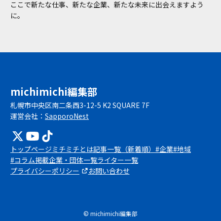
ここで新たな仕事、新たな企業、新たな未来に出会えますよう
に。
michimichi編集部
札幌市中央区南二条西3-12-5 K2 SQUARE 7F
運営会社：
SapporoNest
トップページ
ミチミチとは
記事一覧（新着順）
#企業
#地域
#コラム
掲載企業・団体一覧
ライター一覧
プライバシーポリシー
お問い合わせ
© michimichi編集部