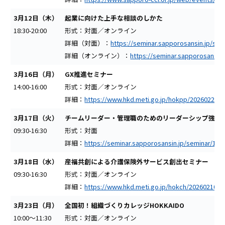
3月12日（木）
起業に向けた上手な相談のしかた
18:30-20:00
形式：対面／オンライン
詳細（対面）：
https://seminar.sapporosansin.jp/sem
詳細（オンライン）：
https://seminar.sapporosansin.
3月16日（月）
GX推進セミナー
14:00-16:00
形式：対面／オンライン
詳細：
https://www.hkd.meti.go.jp/hokpp/20260224/i
3月17日（火）
チームリーダー・管理職のためのリーダーシップ強化
09:30-16:30
形式：対面
詳細：
https://seminar.sapporosansin.jp/seminar/194
3月18日（水）
産福共創による介護保険外サービス創出セミナー
09:30-16:30
形式：対面／オンライン
詳細：
https://www.hkd.meti.go.jp/hokch/20260210/i
3月23日（月）
全国初！組織づくりカレッジHOKKAIDO
10:00～11:30
形式：対面／オンライン