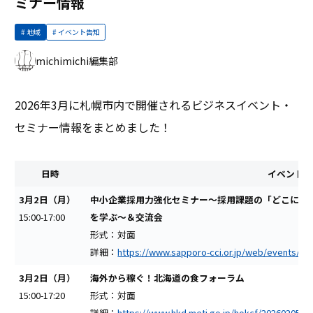
ミナー情報
地域
イベント告知
michimichi編集部
2026年3月に札幌市内で開催されるビジネスイベント・
セミナー情報をまとめました！
日時
イベント情
3月2日（月）
中小企業採用力強化セミナー～採用課題の「どこに手
15:00-17:00
を学ぶ～＆交流会
形式：対面
詳細：
https://www.sapporo-cci.or.jp/web/events/det
3月2日（月）
海外から稼ぐ！北海道の食フォーラム
15:00-17:20
形式：対面
詳細：
https://www.hkd.meti.go.jp/hokcf/20260205/i