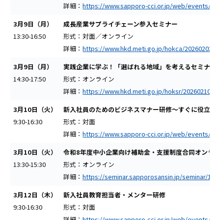
詳細：
https://www.sapporo-cci.or.jp/web/events/det
3月9日（月）
成長産業サプライチェーン参入セミナー
13:30-16:50
形式：対面／オンライン
詳細：
https://www.hkd.meti.go.jp/hokca/20260202/i
3月9日（月）
実践企業に学ぶ！「選ばれる地域」を考えるセミナー
14:30-17:50
形式：オンライン
詳細：
https://www.hkd.meti.go.jp/hoksr/20260210/in
3月10日（火）
新入社員のためのビジネスマナー研修～すぐに役立つ
9:30-16:30
形式：対面
詳細：
https://www.sapporo-cci.or.jp/web/events/det
3月10日（火）
令和8年度中小企業向け補助金・支援制度合同オンラ
13:30-15:30
形式：オンライン
詳細：
https://seminar.sapporosansin.jp/seminar/193
3月12日（木）
新入社員教育担当者・メンター研修
9:30-16:30
形式：対面
詳細：
https://www.sapporo-cci.or.jp/web/events/det