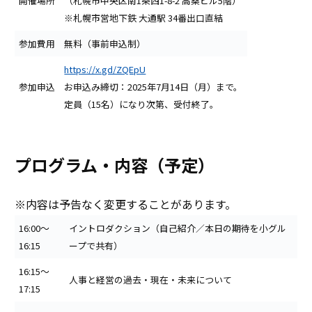
開催場所
（札幌市中央区南1条西1-8-2 高桑ビル5階）
※札幌市営地下鉄 大通駅 34番出口直結
参加費用
無料（事前申込制）
https://x.gd/ZQEpU
参加申込
お申込み締切：2025年7月14日（月）まで。
定員（15名）になり次第、受付終了。
プログラム・内容（予定）
※内容は予告なく変更することがあります。
16:00～
イントロダクション（自己紹介／本日の期待を小グル
16:15
ープで共有）
16:15～
人事と経営の過去・現在・未来について
17:15