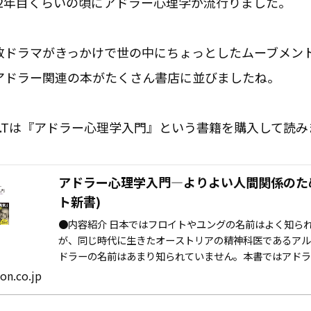
人2年目くらいの頃にアドラー心理学が流行りました。
放ドラマがきっかけで世の中にちょっとしたムーブメン
アドラー関連の本がたくさん書店に並びましたね。
A.Tは『アドラー心理学入門』という書籍を購入して読み
アドラー心理学入門―よりよい人間関係のため
ト新書)
●内容紹介 日本ではフロイトやユングの名前はよく知ら
が、同じ時代に生きたオーストリアの精神科医であるア
ドラーの名前はあまり知られていません。本書ではアド
地から、どうすれば幸福に生きることができるかという
n.co.jp