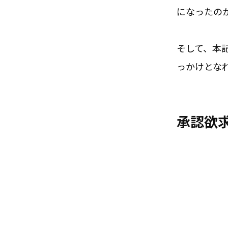
になったの
そして、本
っかけとな
承認欲