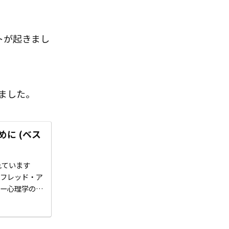
トが起きまし
ました。
に (ベス
れています
ルフレッド・ア
ラー心理学の見
…