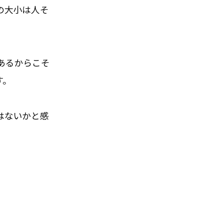
の大小は人そ
あるからこそ
す。
はないかと感