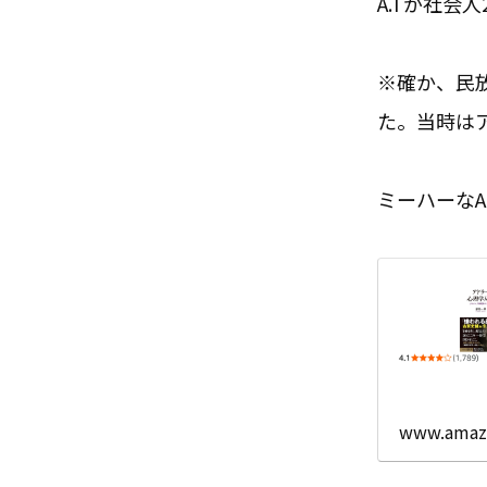
A.Tが社会
※確か、民
た。当時は
ミーハーな
www.amazo