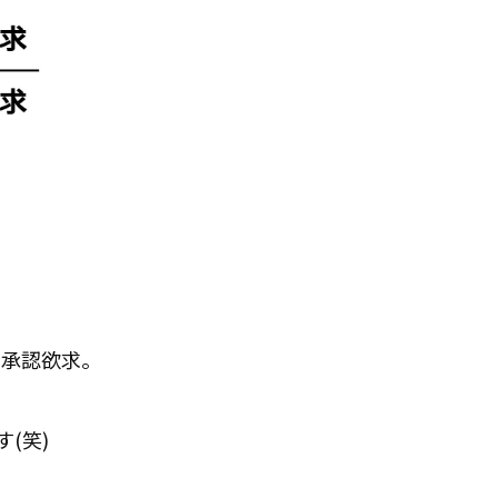
る承認欲求。
(笑)