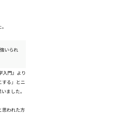
た。
強いられ
学入門』より
にする」とニ
思いました。
と思われた方