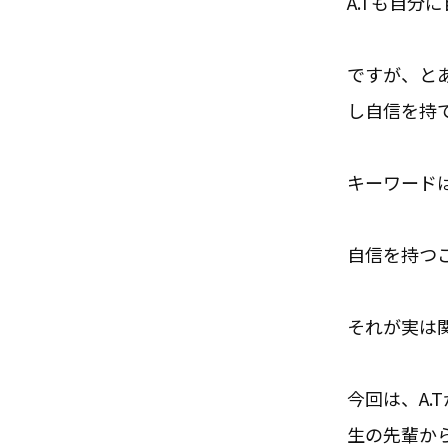
A.Tも自分
ですが、と
し自信を持
キーワード
自信を持つ
それが実は関
今回は、A
生の先輩か