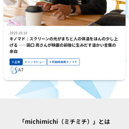
2025.10.10
キノマド｜スクリーンの光がまちと人の体温をほんの少し上
げる ——田口 亮さんが映画の前後に生みだす温かい言葉の
余白
企業
インタビュー
移動映画館キノマド
A.T
「michimichi（ミチミチ）」とは