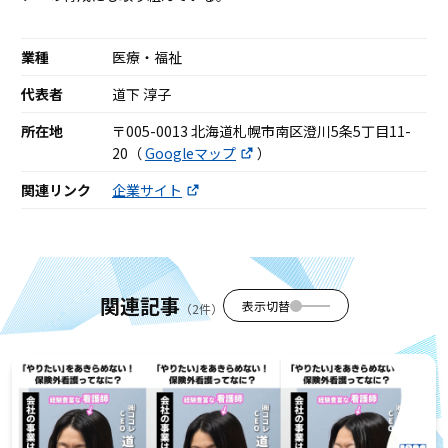
業種
医療・福祉
代表者
道下 淳子
所在地
〒005-0013 北海道札幌市南区澄川5条5丁目11-
20（
Googleマップ
）
関連リンク
企業サイト
関連記事
表示切替
（2件）