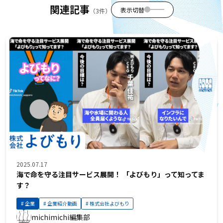
関連記事
表示切替
（3件）
2025.07.17
海で命を守る注目サービス展開！ 「よびもり」って知ってま
す？
企業
企業紹介動画
株式会社よびもり
michimichi編集部