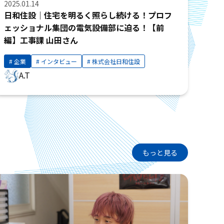
2025.01.14
日和住設｜住宅を明るく照らし続ける！プロフ
ェッショナル集団の電気設備部に迫る！【前
編】工事課 山田さん
企業
インタビュー
株式会社日和住設
A.T
もっと見る