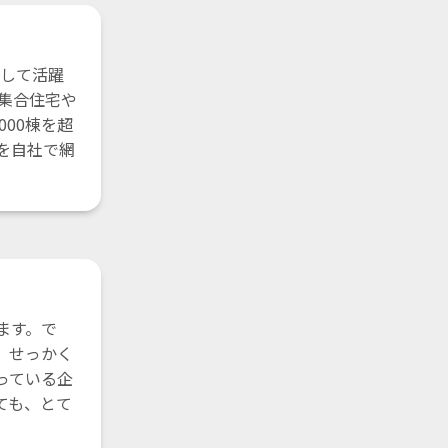
として活躍
集合住宅や
00棟を超
を自社で網
ます。で
。せっかく
っている企
ても、とて