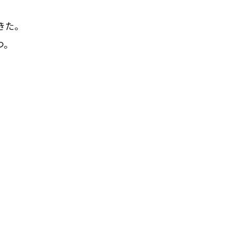
きた。
つ。
」