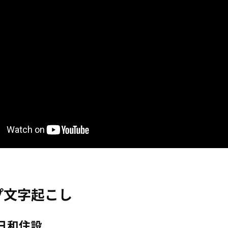
プ文字起こし
日和住設