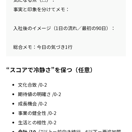
事実と印象を分けてメモ：
入社後のイメージ（1日の流れ／最初の90日）：
総合メモ：今日の気づき1行
“スコアで冷静さ”を保つ（任意）
文化合致 /0-2
期待値の明確さ /0-2
成長機会 /0-2
事業の健全性 /0-2
生活との相性 /0-2
合計 /10
（7以上＝前向き続行、6以下＝要追加質