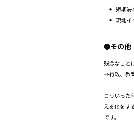
短期滞
現地イ
●その他
残念なこと
→行政、教
こういった
える化をす
です。