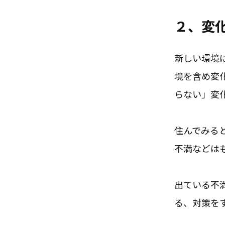
２、変
新しい環境
境を含め変
らない」変
住んでみる
不満などは
出ている不
る、対策を