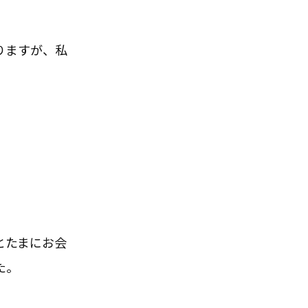
りますが、私
とたまにお会
た。