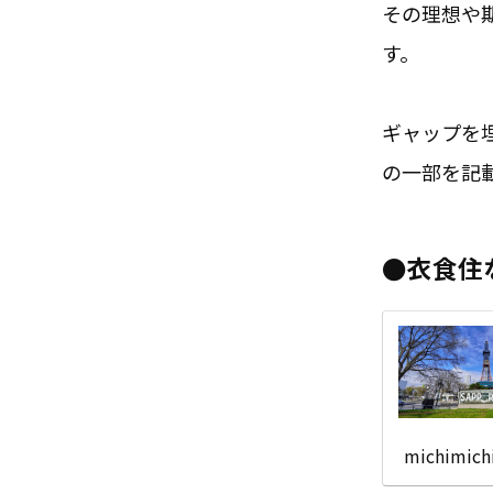
その理想や
す。
ギャップを
の一部を記
●衣食住
michimich