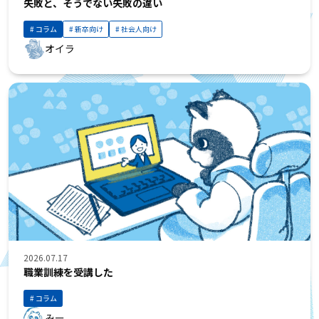
失敗と、そうでない失敗の違い
コラム
新卒向け
社会人向け
オイラ
2026.07.17
職業訓練を受講した
コラム
みー