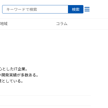
検索
地域
コラム
としたIT企業。
い開発実績が多数ある。
意としている。