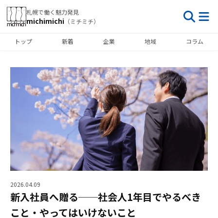
札幌で働く魅力発見
michimichi
（ミチミチ）
トップ
新着
企業
地域
コラム
2026.04.09
新入社員へ贈る──社会人1年目でやるべき
こと・やってはいけないこと