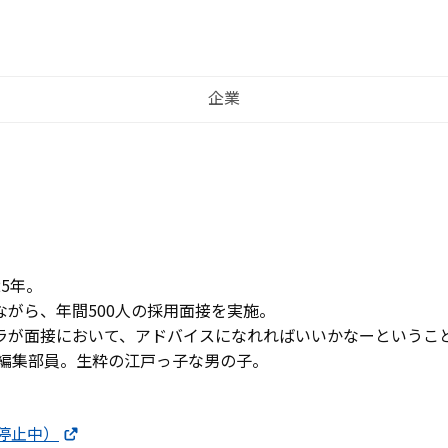
企業
25年。
ながら、年間500人の採用面接を実施。
ラが面接において、アドバイスになれればいいかなーというこ
ichi編集部員。生粋の江戸っ子な男の子。
新停止中）