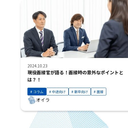
2024.10.23
現役面接官が語る！面接時の意外なポイントと
は？！
コラム
中途向け
新卒向け
面接
オイラ