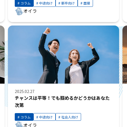
コラム
中途向け
新卒向け
面接
オイラ
2025.02.27
チャンスは平等！でも掴めるかどうかはあなた
次第
コラム
中途向け
社会人向け
オイラ