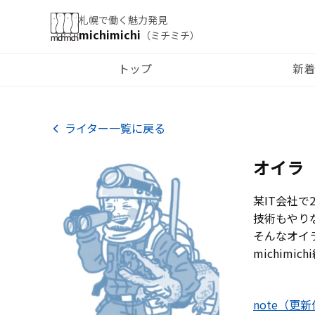
札幌で働く魅力発見
michimichi
（ミチミチ）
トップ
新着
ライター一覧に戻る
オイラ
某IT会社で
技術もやり
そんなオイ
michim
note（更