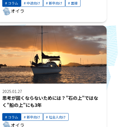
コラム
中途向け
新卒向け
面接
オイラ
2025.01.27
思考が固くならないためには？”石の上”ではな
く”船の上”にも3年
コラム
新卒向け
社会人向け
オイラ