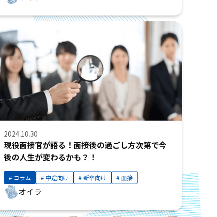
2024.10.30
現役面接官が語る！面接後の過ごし方次第で今
後の人生が変わるかも？！
コラム
中途向け
新卒向け
面接
オイラ